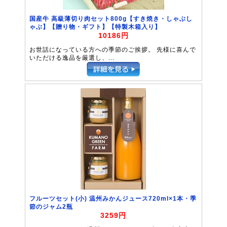
国産牛 高級薄切り肉セット800g【すき焼き・しゃぶし
ゃぶ】【贈り物・ギフト】【特製木箱入り】
10186円
お世話になっている方への季節のご挨拶。 先様に喜んで
いただける逸品を厳選し、...
フルーツセット(小) 温州みかんジュース720ml×1本・季
節のジャム2瓶
3259円