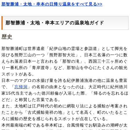
那智勝浦・太地・串本の日帰り温泉をすべて見る>>
那智勝浦・太地・串本エリアの温泉地ガイド
歴史
那智勝浦町は世界遺産「紀伊山地の霊場と参詣道」として脚光を
浴びる熊野三山の一つ「熊野那智大社」、日本三名瀑の一つに数
えられ落差日本一と言われる「那智の滝」、西国三十三ヶ所めぐ
り一番札所の「青岸渡寺」など、那智山を中心にたくさんの観光
スポットがある。
日本一のマグロの水揚げ量を誇る紀伊勝浦漁港の他に温泉も豊富
で、「
忘帰洞
」の名前の由来となったのは、大正時代に紀州徳川
家15代当主であった徳川頼倫が入浴した際、「帰るのを忘れるほ
どだ」と称賛した言葉である。
また、太地町は江戸時代の初めに網取り法による捕鯨が考案され
たことから「古式捕鯨発祥の地」として名高く、町のいたるとこ
ろに捕鯨の歴史を感じられるスポットが点在している。
本州最南端の町である串本町は、台風情報でお馴染みの潮岬が太