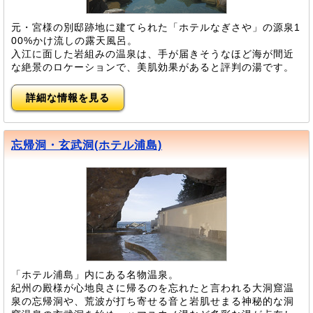
元・宮様の別邸跡地に建てられた「ホテルなぎさや」の源泉1
00%かけ流しの露天風呂。
入江に面した岩組みの温泉は、手が届きそうなほど海が間近
な絶景のロケーションで、美肌効果があると評判の湯です。
詳細な情報を見る
忘帰洞・玄武洞(ホテル浦島)
「ホテル浦島」内にある名物温泉。
紀州の殿様が心地良さに帰るのを忘れたと言われる大洞窟温
泉の忘帰洞や、荒波が打ち寄せる音と岩肌せまる神秘的な洞