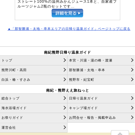
ストレート100%の温州みかんジュース1本と、自家産フ
ルーツジャム2瓶のセットです...
▲「那智勝浦・太地・串本エリアの日帰り温泉ガイド」ページトップに戻る
南紀熊野日帰り温泉ガイド
トップ
本宮・川湯・湯の峰・渡瀬
熊野川町・高田
那智勝浦・太地・串本
白浜・椿・すさみ
熊野市・紀宝町
南紀・熊野ええ旅ねっと
総合トップ
日帰り温泉ガイド
海水浴場ガイド
キャンプ場ガイド
お祭りガイド
お問合せ・報告・掲載申込み
運営会社