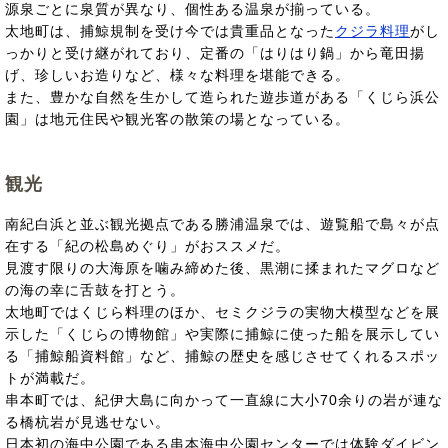
源泉ごとに泉質が異なり、個性ある温泉が揃っている。
太地町は、捕鯨規制を受け今では貴重品となった
クジラ料理
がし
っかりと受け継がれており、定番の「はりはり鍋」から竜田揚
げ、珍しいお造りなど、様々な料理を堪能できる。
また、豊かな自然を生かして造られた遊歩道がある「くじら浜公
園」は地元住民や観光客の散策の場となっている。
観光
南紀白浜と並ぶ観光拠点である勝浦温泉では、遊覧船で島々が点
在する「紀の松島めぐり」がおススメだ。
見渡す限りの大海原を噛み締めた後、黒潮に揉まれたマグロなど
の海の幸に舌鼓を打とう。
太地町ではくじら料理のほか、セミクジラの実物大模型などを展
示した「くじらの博物館」や実際に捕鯨に使った船を展示してい
る「捕鯨船資料館」など、捕鯨の歴史を感じさせてくれるスポッ
トが満載だ。
串本町では、紀伊大島に向かって一直線に大小70余りの岩が連な
る橋杭岩が見逃せない。
日本初の海中公園である串本海中公園センターでは体験ダイビン