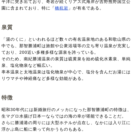
平洋に突き出ており、奇岩が続くリアス式海岸が吉野熊野国立公
園に含まれており、特に「
橋杭岩
」が有名である。
泉質
「湯のくに」といわれるほど数々の有名温泉地のある和歌山県の
中でも、那智勝浦町は旅館や公衆浴場等の立ち寄り温泉が充実し
ており、200近い多種多様な源泉を誇っている。
そのため、南紀勝浦温泉の泉質は硫黄泉を始め硫化水素泉、単純
泉、塩化物泉など幅広い。
串本温泉と太地温泉は塩化物泉が中心で、塩分を含んだお湯には
リウマチや神経痛など多様な効能がある。
特徴
昭和30年代には新婚旅行のメッカになった那智勝浦町の特徴は、
生マグロ水揚げ日本一ならではの海の幸が堪能できることだ。
さらに勝浦港の周りには大型ホテルが点在し、なかには入り江に
浮かぶ島に船に乗って向かうものもある。