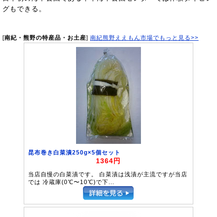
グもできる。
[
南紀・熊野の特産品・お土産
]
南紀熊野ええもん市場でもっと見る>>
昆布巻き白菜漬250g×5個セット
1364円
当店自慢の白菜漬です。 白菜漬は浅漬が主流ですが当店
では 冷蔵庫(0℃〜10℃)で下...