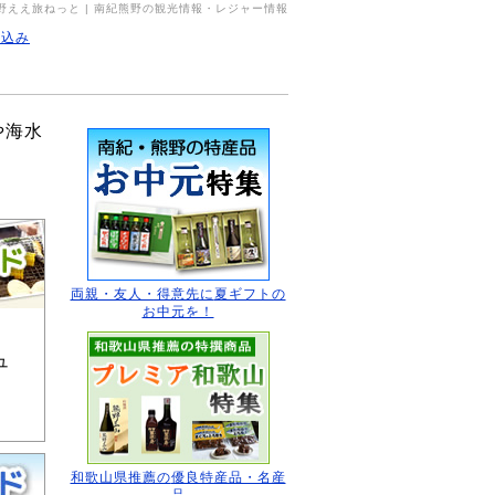
野ええ旅ねっと | 南紀熊野の観光情報・レジャー情報
申込み
や海水
両親・友人・得意先に
夏ギフトの
お中元を！
ュ
和歌山県推薦の
優良特産品・名産