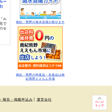
ルー
)
『ル
南紀・熊野の海水浴場
が探せます
宅で
のセ
南紀・熊野の特産品・名産品は南
紀熊野ええもん市場
・報告・掲載申込み
運営会社