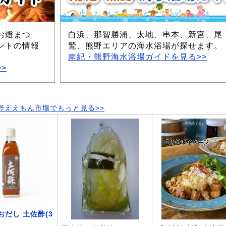
お燈まつ
白浜、那智勝浦、太地、串本、新宮、尾
ントの情報
鷲、熊野エリアの海水浴場が探せます。
南紀・熊野海水浴場ガイドを見る>>
>
野ええもん市場でもっと見る>>
おだし 土佐酢(3