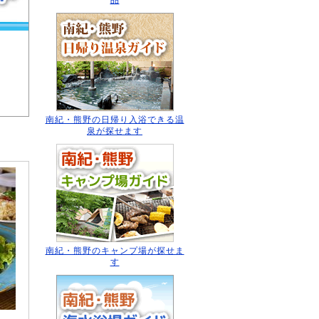
品
南紀・熊野の日帰り入浴
できる温
泉が探せます
南紀・熊野のキャンプ場
が探せま
す