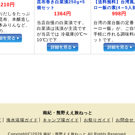
昆布巻き白菜漬250g×5
【送料無料】台湾風
1210円
個セット
ロー飯の素(4～5人前
1364円
998円
おだしをたっぷ
昆布、本醸造し
当店自慢の白菜漬です。
台湾の屋台飯の定番
本みりんなど、
白菜漬は浅漬が主流です
ーロー飯』が、ご自
...
が当店では 冷蔵庫(0℃〜
手軽に作れる調味料
10℃)で下...
ットです。
南紀・熊野ええ旅ねっと
ド
海水浴場ガイド
キャンプ場ガイド
お祭りガイド
お問合せ
Copyright(C)2026 南紀・熊野ええ旅ねっと All Rights Reserved.