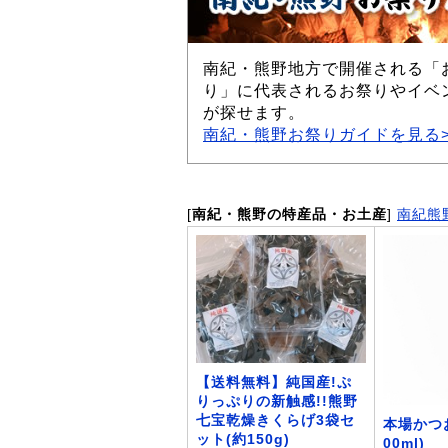
南紀・熊野地方で開催される「
り」に代表されるお祭りやイベ
が探せます。
南紀・熊野お祭りガイドを見る>
[
南紀・熊野の特産品・お土産
]
南紀熊
【送料無料】純国産!ぷ
りっぷりの新触感!!熊野
七宝乾燥きくらげ3袋セ
本場かつ
ット(約150g)
00ml)