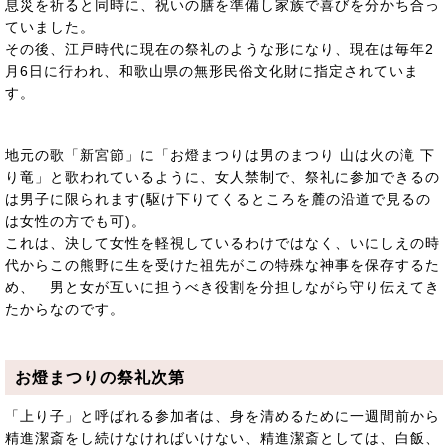
息災を祈ると同時に、祝いの膳を準備し家族で喜びを分かち合っ
ていました。
その後、江戸時代に現在の祭礼のような形になり、現在は毎年2
月6日に行われ、和歌山県の無形民俗文化財に指定されていま
す。
地元の歌「新宮節」に「お燈まつりは男のまつり 山は火の滝 下
り竜」と歌われているように、女人禁制で、祭礼に参加できるの
は男子に限られます(駆け下りてくるところを麓の沿道で見るの
は女性の方でも可)。
これは、決して女性を軽視しているわけではなく、いにしえの時
代からこの熊野に生を受けた祖先がこの特殊な神事を保存するた
め、 男と女が互いに担うべき役割を分担しながら守り伝えてき
たからなのです。
お燈まつりの祭礼次第
「上り子」と呼ばれる参加者は、身を清めるために一週間前から
精進潔斎をし続けなければいけない、精進潔斎としては、白飯、