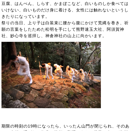
豆腐、はんぺん、しらす、かまぼこなど、白いものしか食べては
いけない、白いものだけ身に着ける、女性には触れないというし
きたりになっています。
祭りの当日、上り子は白装束に腰から腹にかけて荒縄を巻き、祈
願の言葉をしたためた松明を手にして熊野速玉大社、阿須賀神
社、妙心寺を巡拝し、神倉神社の山上に向かいます。
期限の時刻の19時になったら、いったん山門が閉じられ、そのあ