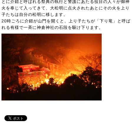
とに介錯と呼ばれる祭典の執行と警護にあたる役目の人々が御神
火を奉じて入ってきて、大松明に点火されたあとにその火を上り
子たちは自分の松明に移します。
20時ごろに介錯が山門を開くと、上り子たちが「下り竜」と呼ば
れる有様で一斉に神倉神社の石段を駆け下ります。