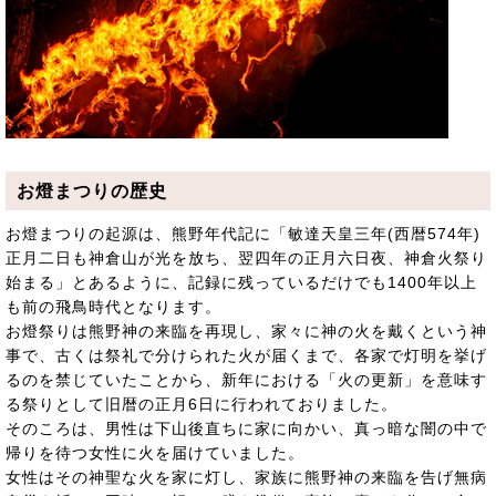
お燈まつりの歴史
お燈まつりの起源は、熊野年代記に「敏達天皇三年(西暦574年)
正月二日も神倉山が光を放ち、翌四年の正月六日夜、神倉火祭り
始まる」とあるように、記録に残っているだけでも1400年以上
も前の飛鳥時代となります。
お燈祭りは熊野神の来臨を再現し、家々に神の火を戴くという神
事で、古くは祭礼で分けられた火が届くまで、各家で灯明を挙げ
るのを禁じていたことから、新年における「火の更新」を意味す
る祭りとして旧暦の正月6日に行われておりました。
そのころは、男性は下山後直ちに家に向かい、真っ暗な闇の中で
帰りを待つ女性に火を届けていました。
女性はその神聖な火を家に灯し、家族に熊野神の来臨を告げ無病