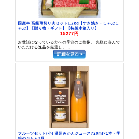
国産牛 高級薄切り肉セット1.2kg【すき焼き・しゃぶし
ゃぶ】【贈り物・ギフト】【特製木箱入り】
15277円
お世話になっている方への季節のご挨拶。 先様に喜んで
いただける逸品を厳選し、...
フルーツセット(小) 温州みかんジュース720ml×1本・季
節のジャム2瓶