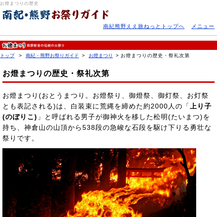
お燈まつりの歴史
南紀熊野ええ旅ねっとトップへ
メニュー
トップ
南紀・熊野お祭りガイド
お燈まつり
お燈まつりの歴史・祭礼次第
お燈まつりの歴史・祭礼次第
お燈まつり(おとうまつり。お燈祭り、御燈祭、御灯祭、お灯祭
とも表記される)は、白装束に荒縄を締めた約2000人の「
上り子
(のぼりこ)
」と呼ばれる男子が御神火を移した松明(たいまつ)を
持ち、神倉山の山頂から538段の急峻な石段を駆け下りる勇壮な
祭りです。